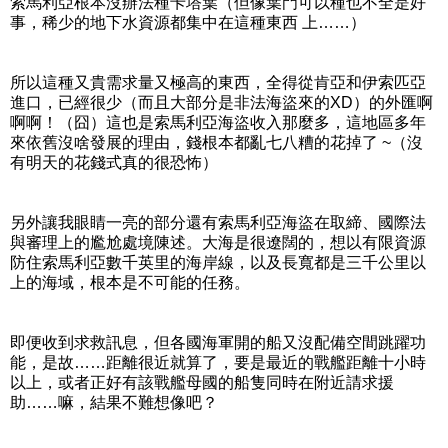
索馬利亞根本沒辦法種卡塔葉（但像葉門可以種也不全是好
事，稀少的地下水資源都集中在這種東西 上……）
所以這種又貴需求量又極高的東西，全得從肯亞和伊索匹亞
進口，已經很少（而且大部分是非法海盜來的XD）的外匯啊
啊啊！（囧）這也是索馬利亞海盜收入那麼多，這地區多年
來依舊沒啥發展的理由，錢根本都亂七八糟的花掉了 ~（沒
有明天的花錢式真的很恐怖）
另外讓我眼睛一亮的部分還有索馬利亞海盜在取締、國際法
與審理上的尷尬處境陳述。大海是很遼闊的，想以有限資源
防住索馬利亞數千英里的海岸線，以及長寬都是三千公里以
上的海域，根本是不可能的任務。
即便收到求救訊息，但各國海軍開的船又沒配備空間跳躍功
能，是故……距離很近就算了，要是最近的戰艦距離十小時
以上，或者正好有該戰艦母國的船隻同時在附近請求援
助……嘛，結果不難想像吧？