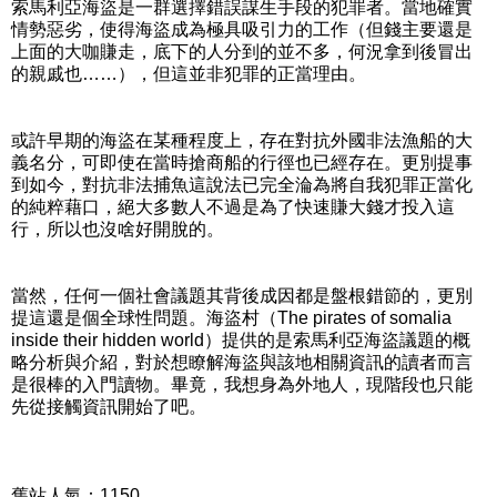
索馬利亞海盜是一群選擇錯誤謀生手段的犯罪者。當地確實
情勢惡劣，使得海盜成為極具吸引力的工作（但錢主要還是
上面的大咖賺走，底下的人分到的並不多，何況拿到後冒出
的親戚也……），但這並非犯罪的正當理由。
或許早期的海盜在某種程度上，存在對抗外國非法漁船的大
義名分，可即使在當時搶商船的行徑也已經存在。更別提事
到如今，對抗非法捕魚這說法已完全淪為將自我犯罪正當化
的純粹藉口，絕大多數人不過是為了快速賺大錢才投入這
行，所以也沒啥好開脫的。
當然，任何一個社會議題其背後成因都是盤根錯節的，更別
提這還是個全球性問題。海盜村（The pirates of somalia
inside their hidden world）提供的是索馬利亞海盜議題的概
略分析與介紹，對於想瞭解海盜與該地相關資訊的讀者而言
是很棒的入門讀物。畢竟，我想身為外地人，現階段也只能
先從接觸資訊開始了吧。
舊站人氣：1150