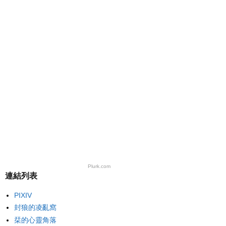
Plurk.com
連結列表
PIXIV
封狼的凌亂窩
栞的心靈角落