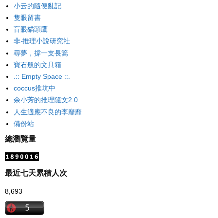
小云的隨便亂記
隻眼留書
盲眼貓頭鷹
非‧推理小說研究社
尋夢，撐一支長篙
寶石般的文具箱
.:: Empty Space ::.
coccus推坑中
余小芳的推理隨文2.0
人生適應不良的李靡靡
備份站
總瀏覽量
最近七天累積人次
8,693