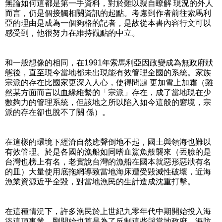
無論如何這都是第一手資料，對於難以親自瞭解 現況的外人
而言，仍是個接觸相關資訊的起點。考慮到作者前往索馬利
亞的理由是成為一個夠格的記者，是故從本書內容行文可以
感受到，他很努力在維持觀點的中立。
和一般想像的相同，在1991年索馬利亞因政變成為無政府狀
態後，直至現今當地都未出現能有效管理全國的系統。家族
宗派的存在比國家更深入人心，使得問題 更加雪上加霜（雖
然某方面而言以血緣維繫的「宗派」存在，成了當地現在少
數夠力的管理系統，但該地之所以陷入如今這般的窘境，宗
派的存在卻也脫不了關 係）。
在這樣的環境下經濟自然應聲倒地不起，國土與領海也難以
有效管理。於是各國的漁船如同嗜血鯊魚般襲來（丟臉的是
台灣也榜上有名，老實說台灣的漁船在國本就惡形惡狀有名
的皿）大量使用底拖網導致當地海床遭受毀滅性破壞，近海
漁業資源近乎全毀，對當地漁民的生計造成沈重打擊。
在這種情況下，許多漁民於上世紀九零年代中期開始投入海
盜這項事業，剛開始也算是為了反制這些與當地政府、海防