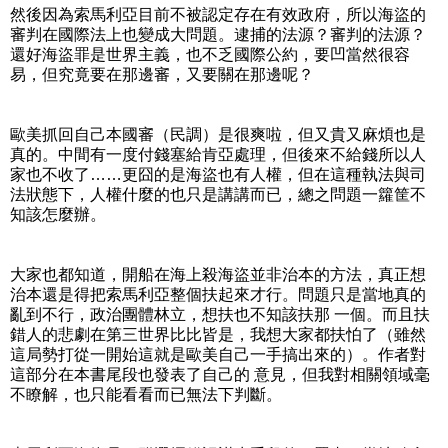
然後因為索馬利亞目前不被認定存在有效政府，所以海盜的
審判在國際法上也變成大問題。逮捕的法源？審判的法源？
還好海盜罪是世界主義，也不乏國際公約，要凹當然很容
易，但究竟要在那邊審，又要關在那邊呢？
歐美抓回自己本國審（民調）是很爽啦，但又貴又麻煩也是
真的。中間有一度付錢塞給肯亞處理，但後來不給錢所以人
家也不收了……更囧的是海盜也有人權，但在這種執法與司
法狀態下，人權什麼的也只是講講而已，總之問題一籮筐不
知該怎麼辦。
大家也都知道，開船在海上殺海盜並非治本的方法，真正想
治本還是得把索馬利亞整個扶起來才行。問題只是當地真的
亂到不行，政治團體林立，想扶也不知該扶那 一個。而且扶
錯人的悲劇在第三世界比比皆是，我想大家都扶怕了（雖然
這局勢打從一開始這就是歐美自己一手搞出來的）。作者對
這部分在本書尾段也發表了自己的 意見，但我對相關領域毫
不瞭解，也只能看看而已無法下判斷。