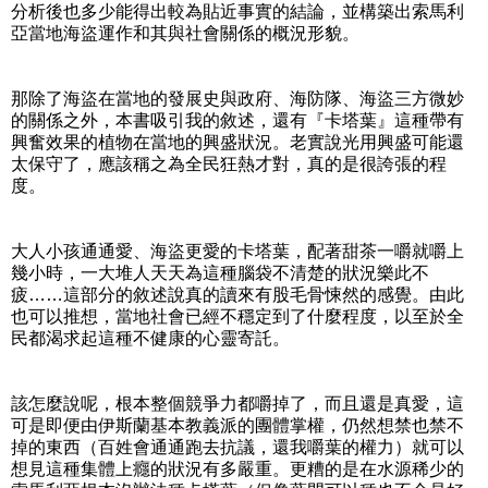
分析後也多少能得出較為貼近事實的結論，並構築出索馬利
亞當地海盜運作和其與社會關係的概況形貌。
那除了海盜在當地的發展史與政府、海防隊、海盜三方微妙
的關係之外，本書吸引我的敘述，還有『卡塔葉』這種帶有
興奮效果的植物在當地的興盛狀況。老實說光用興盛可能還
太保守了，應該稱之為全民狂熱才對，真的是很誇張的程
度。
大人小孩通通愛、海盜更愛的卡塔葉，配著甜茶一嚼就嚼上
幾小時，一大堆人天天為這種腦袋不清楚的狀況樂此不
疲……這部分的敘述說真的讀來有股毛骨悚然的感覺。由此
也可以推想，當地社會已經不穩定到了什麼程度，以至於全
民都渴求起這種不健康的心靈寄託。
該怎麼說呢，根本整個競爭力都嚼掉了，而且還是真愛，這
可是即便由伊斯蘭基本教義派的團體掌權，仍然想禁也禁不
掉的東西（百姓會通通跑去抗議，還我嚼葉的權力）就可以
想見這種集體上癮的狀況有多嚴重。更糟的是在水源稀少的