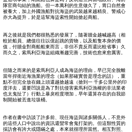
隊官商勾結的漁船。但一本萬利的生意做久了，胃口自然會
被養大，加上外國漁船對抗海盜的武裝越來越精良、警戒心
亦大為提升，於是這幫海盜索性開始搶起商船。
再之後就是我們都很熟悉的發展了，隨著贖金越喊越高（相
較於船員、總值往往以億起跳的貨物，以及船隻本身的價
值，付贖金對商船船東而言，非但不貴反而還比較省事）久
而久之，索馬利亞海盜組織漸趨完善，技術也愈來愈厲害。
但隨之而來的是索馬利亞人成為海盜的理由，早已完全脫離
當年捍衛近海漁業的理念（如果那確實曾是理念的話），重
點不但完全放在錢上頭還越搶越遠（搶到一 千多公里外的印
度洋去，還要凹說是為了對抗侵害索馬利亞漁權的非法業者
也太鬼扯了）行動上暴戾程度增加，早年還算存在的自我節
制開始被丟進垃圾桶。
作者在書中訪談了許多前、現任海盜與諸多關係人，不意外
的這些人口中說出的資訊還蠻常會鬼打架的。但這類性質的
採訪會有誇大或隱瞞之處，本來就很理所當然。相互對照、