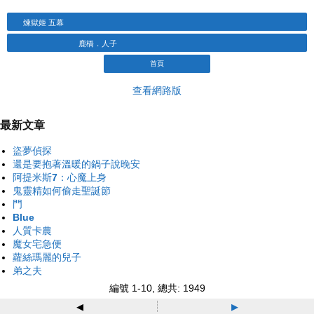
煉獄姬 五幕
鹿橋．人子
首頁
查看網路版
最新文章
盜夢偵探
還是要抱著溫暖的鍋子說晚安
阿提米斯7：心魔上身
鬼靈精如何偷走聖誕節
門
Blue
人質卡農
魔女宅急便
蘿絲瑪麗的兒子
弟之夫
編號 1-10, 總共: 1949
◂
▸