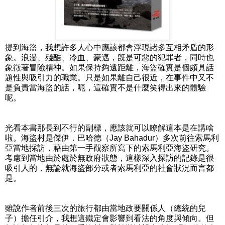
提到海盜，我想許多人心中應該都會浮現諸多互相矛盾的形
象。浪漫、殘酷、冷血、豪邁，旣是可惡的犯罪者，同時也
象徵著冒險精神。如果保持夠遠距離，海盜確實是個頗具話
題性與吸引力的職業。只是如果離自己很近，在事件中又不
是負責當海盜的話，呃，這確實不是什麼笑得出來的體驗
呢。
光看本書那長到不行的副標，應該就可以瞭解這本是在講啥
啦。海盜村是傑伊．巴哈德（Jay Bahadur）多次前往索馬利
亞當地採訪，藉由第一手觀察所寫下的索馬利亞海盜研究。
考慮到當地由於處於無政府狀態，這樣深入探訪的記錄是很
吸引人的，無論就海盜部分或者索馬利亞的社會狀況而言都
是。
雖說作者前後三次的旅行都由當地政要關係人（總統的兒
子）擔任引介，我想這鐵定會影響到看法的角度與傾向。但