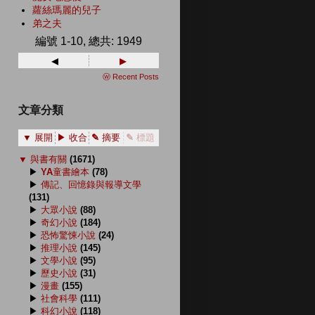
蘿絲瑪麗的兒子
弟之夫
編號 1-10, 總共: 1949
◂
▸
ⓦ Recent Posts
文章分類
▼ 展開
▶ 收合
✎ 摘要
✎ 標題
▼
與書有關
(1671)
▶
YA童書繪本
(78)
▶
傳記、回憶錄與報導文學
(131)
▶
大眾小說
(88)
▶
奇幻小說
(184)
▶
恐怖驚悚小說
(24)
▶
推理小說
(145)
▶
文學小說
(95)
▶
歷史小說
(31)
▶
漫畫
(155)
▶
社會科學
(111)
▶
科幻小說
(118)