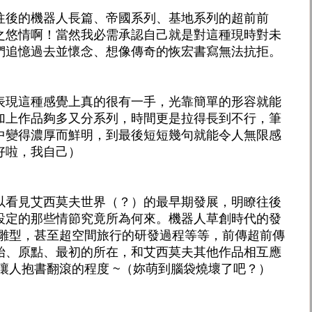
往後的機器人長篇、帝國系列、基地系列的超前前
之悠情啊！當然我必需承認自己就是對這種現時對未
們追憶過去並懷念、想像傳奇的恢宏書寫無法抗拒。
表現這種感覺上真的很有一手，光靠簡單的形容就能
加上作品夠多又分系列，時間更是拉得長到不行，筆
中變得濃厚而鮮明，到最後短短幾句就能令人無限感
好啦，我自己）
以看見艾西莫夫世界（？）的最早期發展，明瞭往後
設定的那些情節究竟所為何來。機器人草創時代的發
的雛型，甚至超空間旅行的研發過程等等，前傳超前傳
始、原點、最初的所在，和艾西莫夫其他作品相互應
讓人抱書翻滾的程度 ~（妳萌到腦袋燒壞了吧？）