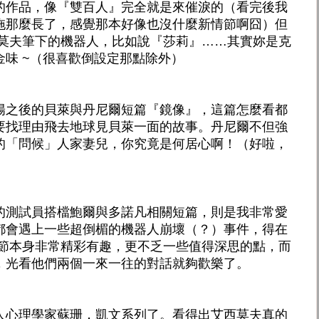
的作品，像『雙百人』完全就是來催淚的（看完後我
拖那麼長了，感覺那本好像也沒什麼新情節啊囧）但
西莫夫筆下的機器人，比如說『莎莉』……其實妳是克
味 ~（很喜歡倒設定那點除外）
陽之後的貝萊與丹尼爾短篇『鏡像』，這篇怎麼看都
要找理由飛去地球見貝萊一面的故事。丹尼爾不但強
的「問候」人家妻兒，你究竟是何居心啊！（好啦，
的測試員搭檔鮑爾與多諾凡相關短篇，則是我非常愛
都會遇上一些超倒楣的機器人崩壞（？）事件，得在
情節本身非常精彩有趣，更不乏一些值得深思的點，而
，光看他們兩個一來一往的對話就夠歡樂了。
人心理學家蘇珊．凱文系列了。看得出艾西莫夫真的