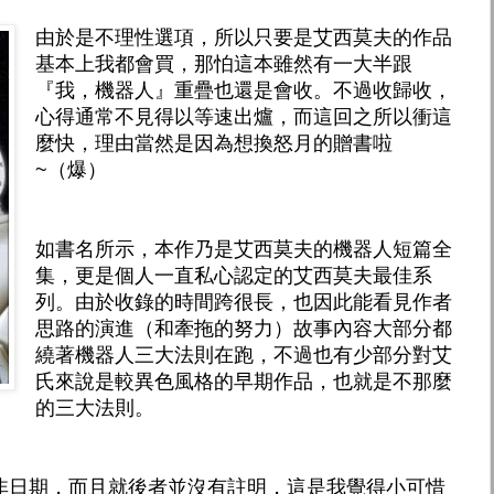
由於是不理性選項，所以只要是艾西莫夫的作品
基本上我都會買，那怕這本雖然有一大半跟
『我，機器人』重疊也還是會收。不過收歸收，
心得通常不見得以等速出爐，而這回之所以衝這
麼快，理由當然是因為想換怒月的贈書啦
~（爆）
如書名所示，本作乃是艾西莫夫的機器人短篇全
集，更是個人一直私心認定的艾西莫夫最佳系
列。由於收錄的時間跨很長，也因此能看見作者
思路的演進（和牽拖的努力）故事內容大部分都
繞著機器人三大法則在跑，不過也有少部分對艾
氏來說是較異色風格的早期作品，也就是不那麼
的三大法則。
非日期，而且就後者並沒有註明，這是我覺得小可惜