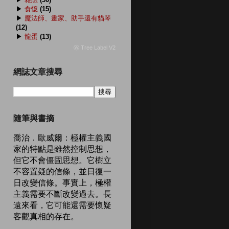
▶
食憶
(15)
▶
魔法師、畫家、助手還有貓琴
(12)
▶
龍蛋
(13)
ⓦ Tree Label V2
網誌文章搜尋
隨筆與書摘
喬治．歐威爾：極權主義國
家的特點是雖然控制思想，
但它不會僵固思想。它樹立
不容置疑的信條，並日復一
日改變信條。事實上，極權
主義需要不斷改變過去。長
遠來看，它可能還需要懷疑
客觀真相的存在。