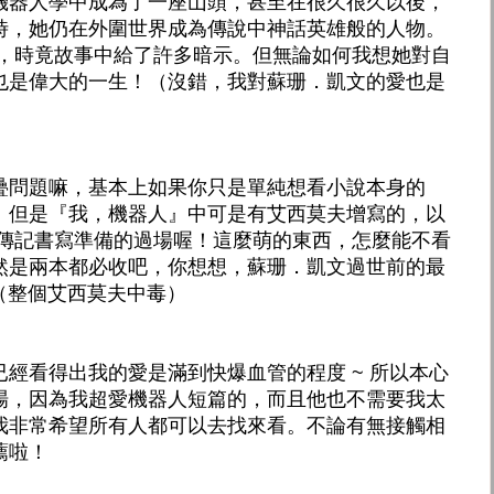
機器人學中成為了一座山頭，甚至在很久很久以後，
時，她仍在外圍世界成為傳說中神話英雄般的人物。
的，時竟故事中給了許多暗示。但無論如何我想她對自
也是偉大的一生！（沒錯，我對蘇珊．凱文的愛也是
疊問題嘛，基本上如果你只是單純想看小說本身的
。但是『我，機器人』中可是有艾西莫夫增寫的，以
做傳記書寫準備的過場喔！這麼萌的東西，怎麼能不看
然是兩本都必收吧，你想想，蘇珊．凱文過世前的最
！（整個艾西莫夫中毒）
經看得出我的愛是滿到快爆血管的程度 ~ 所以本心
場，因為我超愛機器人短篇的，而且他也不需要我太
我非常希望所有人都可以去找來看。不論有無接觸相
薦啦！