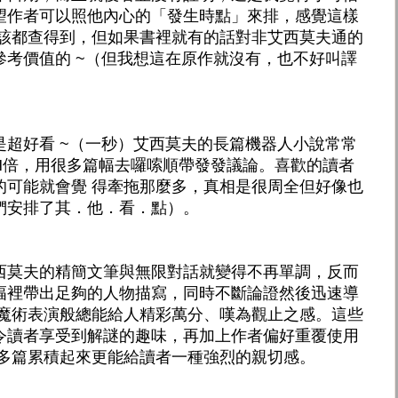
望作者可以照他內心的「發生時點」來排，感覺這樣
應該都查得到，但如果書裡就有的話對非艾西莫夫通的
參考價值的 ~（但我想這在原作就沒有，也不好叫譯
是超好看 ~（一秒）艾西莫夫的長篇機器人小說常常
N倍，用很多篇幅去囉嗦順帶發發議論。喜歡的讀者
的可能就會覺 得牽拖那麼多，真相是很周全但好像也
們安排了其．他．看．點）。
西莫夫的精簡文筆與無限對話就變得不再單調，反而
幅裡帶出足夠的人物描寫，同時不斷論證然後迅速導
的魔術表演般總能給人精彩萬分、嘆為觀止之感。這些
令讀者享受到解謎的趣味，再加上作者偏好重覆使用
以多篇累積起來更能給讀者一種強烈的親切感。