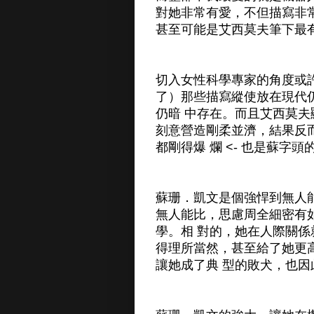
對她非常有愛，不但描寫非
甚至可能是艾西莫夫筆下最
切入女性科學專家的角度或
了）那些描寫縱使放在現代
仍暗 中存在。而且艾西莫
刻意營造剛柔並濟，結果反
都剛得爆 爛 <- 也是蘇字頭
蘇珊．凱文是個強悍到無人
無人能比，思慮周全細密有
學。相 對的，她在人際關
得理所當然，甚至給了她更
讓她成了典 型的敗犬，也