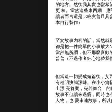
的地方。然後我其實也蠻希
更 棒。當然這些東西網上
讀者而言還是比較友善且具
本自行製作）
至於故事內容的話，當然就
都是把一件簡單的小事放大
當然無所謂，但不那麼喜歡
普普（不過作者細心地替我
但當這一切變成短篇後，艾
有種明快簡潔味。在小小篇
出漂 亮答案，宛若舞台上
故事不但讀來過癮，同時也
人物，也 愛串連故事，所