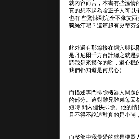
就內容而言，本書有些溫情
真的想不起為啥正子人可以
也有 些驚悚到完全不像艾
莉絲汀吧？這篇超有史蒂芬金
此外還有那篇接在鋼穴與裸
是丹尼爾千方百計總之就是
調我是來摸你的喲，還心機
我們都知道是何居心）
而描述專門排除機器人問題
的部分。這對難兄難弟每回
短時 間內儘快排除。他的
且不得不說這對真的是小萌
而整部中我最愛的就是機器