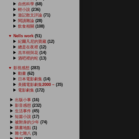
▶
自然科學
(68)
▶
輕小說
(236)
▶
遊記散文評論
(71)
▶
閱讀雜論
(28)
▶
飲食相關
(108)
▼
Nells work
(51)
▶
紀爾凡尼的寶藏
(12)
▶
總是在夜裡
(12)
▶
羔羊樹與花
(14)
▶
酒吧裡的蛇
(13)
▼
影視感想
(283)
▶
動畫
(62)
▶
日本電影劇集
(14)
▶
美國電影劇集2000 ~
(35)
▶
電影劇集
(172)
▶
出版小事
(16)
▶
影音感想
(232)
▶
生活事件
(45)
▶
短篇小說
(17)
▶
被附身的少年
(74)
▶
購書地點
(1)
▶
雜七雜八
(3)
▶
雜想
(30)