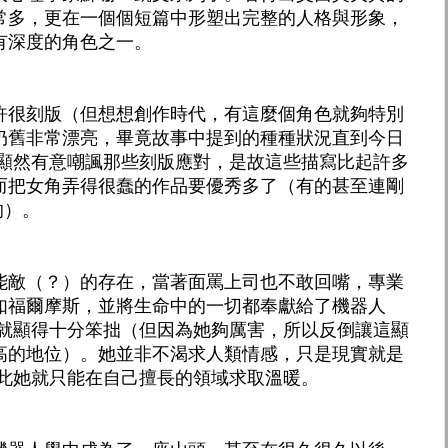
常多，更在一個個短篇中形塑出完整的人格與形象，
有深度的角色之一。
許很刻版（但想想創作時代，有這麼個角色就夠特別
仍舊非常漂亮，畢竟故事中提到的種種狀況直到今日
夫顯然有意嘲諷那些刻版應對，是故這些描寫比起許多
而把女角弄得很蠢的作品要優秀多了（有的甚至連剛
的）。
能敵（？）的存在，當著面罵上司也不敢回嘴，專業
如福爾摩斯，並將生命中的一切都奉獻給了機器人
係就顯得十分笨拙（但因為她夠厲害，所以反倒讓這顯
高的地位）。她並非不渴求人類情感，只是現實就是
因此她就只能在自己擅長的領域求取溫暖。