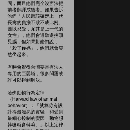
閒，而且他們完全沒辦法把
前者翻譯成後者。如果告訴
他們「人民應該確定上一代
長壽的負擔不致不成比例、
難以忍受，尤其是上一代的
女性」，他們會邊聽邊搖頭
晃腦，但如果對他們說，
「殺了你媽」，他們就會突
然坐起來。
有時會覺得台灣要是有法人
專用的巨嬰塔，很多問題或
許可以得到解決。
哈佛動物行為定律
（Harvard law of animal
behavior）：「就算你有設
計得最漂亮的實驗，和受到
最細心控制的變因，動物想
幹嘛就會幹嘛。」以上定律