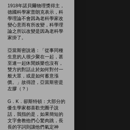
1918年諾貝爾物理獎得主，
德國科學家普朗克表示，科
學理論不會因為老科學家改
變心意而有所改變，科學理
論之所以改變是因為老科學
家掛了。
亞當斯密說過：「從事同種
生意的人很少聚在一起，甚
至連一起休閒娛樂也沒有，
雙方的對話止於如何對付一
般大眾，或是如何蓄意漲
價。」故得證，亞當斯密是
左膠（？）
G．K．卻斯特頓：大部分的
優生學家都喜歡兜圈子說
話，我指的是，如果簡短的
文字會教他們心驚肉跳，長
長的字詞則讓他們氣定神