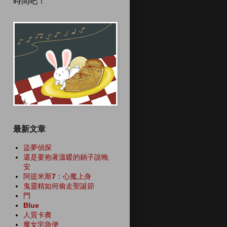
時間吧！
最新文章
盜夢偵探
還是要抱著溫暖的鍋子說晚
安
阿提米斯7：心魔上身
鬼靈精如何偷走聖誕節
門
Blue
人質卡農
魔女宅急便