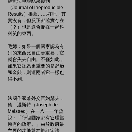
經無法重現結果期刊
（Journal of Irreproducible
Results）推薦……好吧，其
實沒有，但反正都確實存在
（？）也是適合擺在一起科
科笑的東西。
毛姆：如果一個國家認為有
別的東西比自由更重要，它
就會失去自由。不僅如此，
如果它認為更重要的是舒適
和金錢，則這兩者它一樣也
得不到。
法國作家兼外交官約瑟夫．
德．邁斯特（Joseph de
Maistred）在一八一一年曾
說：「每個國家都有它理當
擁有的政府。」由於政府最
主要的功能就在於訂定法