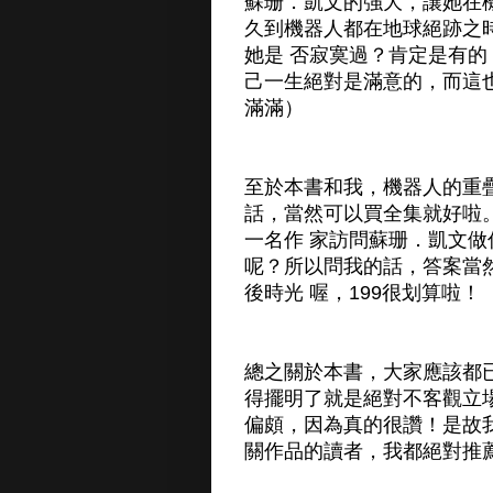
蘇珊．凱文的強大，讓她在
久到機器人都在地球絕跡之
她是 否寂寞過？肯定是有
己一生絕對是滿意的，而這
滿滿）
至於本書和我，機器人的重
話，當然可以買全集就好啦
一名作 家訪問蘇珊．凱文
呢？所以問我的話，答案當
後時光 喔，199很划算啦
總之關於本書，大家應該都已
得擺明了就是絕對不客觀立
偏頗，因為真的很讚！是故
關作品的讀者，我都絕對推