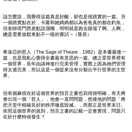
該怎麼說，我覺得這篇真是好酸，卻也是很踏實的一篇。另
一個踏實點在於，卡蘿和她媽媽都以為爸爸真的都在釣魚，
但奎師塔門西差點說溜嘴，明明就是跑去賭場了啊。人啊，
總是需要放鬆來點不一樣的嘗試 ~（聳肩）
希洛亞的哲人（The Sage of Theare．1982）是本書最後一
篇，也是我私心覺得全書最有意思的一篇。總之眾世界裡有
一個世界，長年由諸神進行完美管理，實際上因為祂們管理
得太過完美，所以這是一個從來沒有分裂出平行世界的主世
界。
但有個麻煩在於這個世界的預言之書也寫得很明確，有天將
會出現一個「哲人」，他會一直問問題，然後他的問題「將
把天堂中精確良好的秩序徹底毀滅」，而那正是世界末日。
依照這個世界的規則，預言之書的記載一定會實現，問題只
在於什麼時候發生？