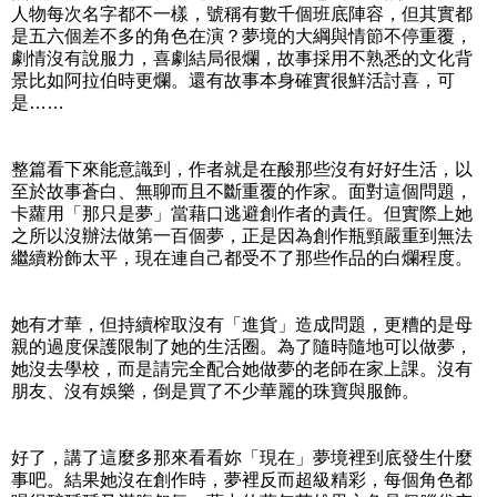
人物每次名字都不一樣，號稱有數千個班底陣容，但其實都
是五六個差不多的角色在演？夢境的大綱與情節不停重覆，
劇情沒有說服力，喜劇結局很爛，故事採用不熟悉的文化背
景比如阿拉伯時更爛。還有故事本身確實很鮮活討喜，可
是……
整篇看下來能意識到，作者就是在酸那些沒有好好生活，以
至於故事蒼白、無聊而且不斷重覆的作家。面對這個問題，
卡蘿用「那只是夢」當藉口逃避創作者的責任。但實際上她
之所以沒辦法做第一百個夢，正是因為創作瓶頸嚴重到無法
繼續粉飾太平，現在連自己都受不了那些作品的白爛程度。
她有才華，但持續榨取沒有「進貨」造成問題，更糟的是母
親的過度保護限制了她的生活圈。為了隨時隨地可以做夢，
她沒去學校，而是請完全配合她做夢的老師在家上課。沒有
朋友、沒有娛樂，倒是買了不少華麗的珠寶與服飾。
好了，講了這麼多那來看看妳「現在」夢境裡到底發生什麼
事吧。結果她沒在創作時，夢裡反而超級精彩，每個角色都