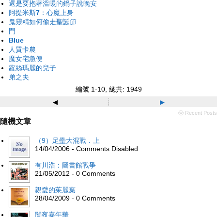
還是要抱著溫暖的鍋子說晚安
阿提米斯7：心魔上身
鬼靈精如何偷走聖誕節
門
Blue
人質卡農
魔女宅急便
蘿絲瑪麗的兒子
弟之夫
編號 1-10, 總共: 1949
◂
▸
ⓦ Recent Posts
隨機文章
（9）足壘大混戰．上
14/04/2006 - Comments Disabled
有川浩：圖書館戰爭
21/05/2012 - 0 Comments
親愛的茱麗葉
28/04/2009 - 0 Comments
闇夜嘉年華