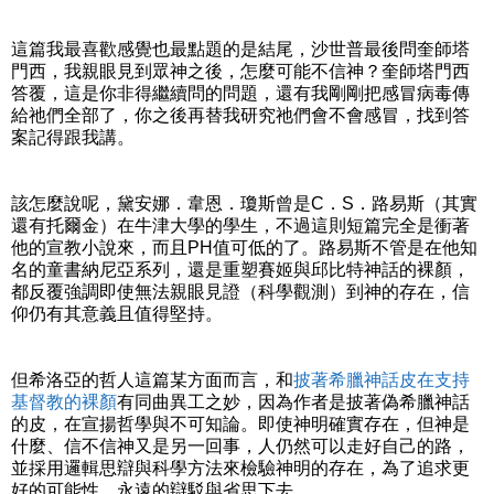
這篇我最喜歡感覺也最點題的是結尾，沙世普最後問奎師塔
門西，我親眼見到眾神之後，怎麼可能不信神？奎師塔門西
答覆，這是你非得繼續問的問題，還有我剛剛把感冒病毒傳
給祂們全部了，你之後再替我研究祂們會不會感冒，找到答
案記得跟我講。
該怎麼說呢，黛安娜．韋恩．瓊斯曾是C．S．路易斯（其實
還有托爾金）在牛津大學的學生，不過這則短篇完全是衝著
他的宣教小說來，而且PH值可低的了。路易斯不管是在他知
名的童書納尼亞系列，還是重塑賽姬與邱比特神話的裸顏，
都反覆強調即使無法親眼見證（科學觀測）到神的存在，信
仰仍有其意義且值得堅持。
但希洛亞的哲人這篇某方面而言，和
披著希臘神話皮在支持
基督教的裸顏
有同曲異工之妙，因為作者是披著偽希臘神話
的皮，在宣揚哲學與不可知論。即使神明確實存在，但神是
什麼、信不信神又是另一回事，人仍然可以走好自己的路，
並採用邏輯思辯與科學方法來檢驗神明的存在，為了追求更
好的可能性，永遠的辯駁與省思下去。