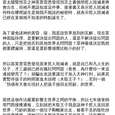
當太陽暨預言之神英普雷恩發現預言之書挑明哲人毀滅者將
會出生，但祂不應該知道這件事。接著書又表示哲人毀滅者
何時在哪裡誕生是個我不能說的秘密時，就表示哲人毀滅者
已經在某個祂不知道的時點誕生了。
為了避免諸神的黃昏，咳，我是說世界規則的瓦解，現在眾
神面臨抉擇。是要解決提出問題的人，還是不解決提出問題
的人，只是把他丟到其他世界去問問題？眾神最後決定既然
都要鑽漏洞，那還是選影響感覺比較小的好了。
所以當英普雷恩發現原來哲人毀滅者，就是自己和凡人生的
兒子，才三歲就已經在瘋狂問問題（爸爸，為什麼你一來這
邊就變亮了？）就騙女友說要讓兒子加入天神行列，結果其
實暫停孩子的時間塞進木頭裡（木取王子？），丟到一個
「預感有天會出現好人把孩子撿回去照顧」的世界。
當然這個作法嚴重影響主世界之間的平衡，所以七年後奎師
塔門西接獲通報，立刻就把木取王子我是說神子哲人送回原
世界，巧妙的塞給一個兒子剛離家出走，被看不見的龍吃掉