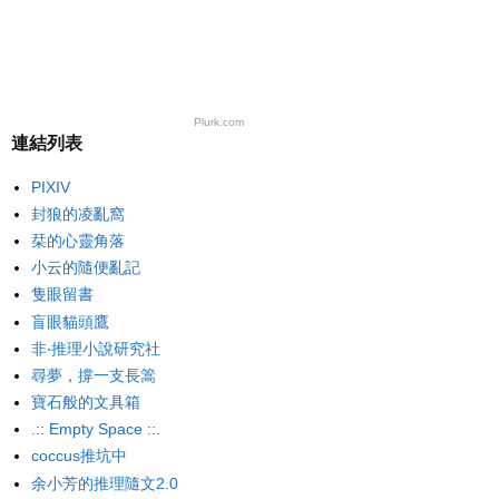
Plurk.com
連結列表
PIXIV
封狼的凌亂窩
栞的心靈角落
小云的隨便亂記
隻眼留書
盲眼貓頭鷹
非‧推理小說研究社
尋夢，撐一支長篙
寶石般的文具箱
.:: Empty Space ::.
coccus推坑中
余小芳的推理隨文2.0