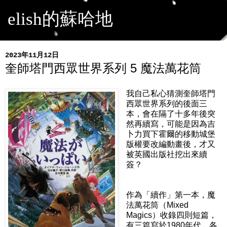
elish的蘇哈地
2023年11月12日
奎師塔門西眾世界系列 5 魔法萬花筒
我自己私心猜測奎師塔門
西眾世界系列的後面三
本，會在隔了十多年後突
然再續寫，可能是因為吉
卜力買下霍爾的移動城堡
版權要改編動畫後，才又
被英國出版社挖出來續
簽？
作為「續作」第一本，魔
法萬花筒（Mixed
Magics）收錄四則短篇，
有三篇寫於1980年代，各