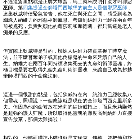
不過這篇重點就是正牌大壞蛋，馬上就來說明什麼才叫邪惡
巫師。第
四集提過奎師塔門西城堡的前主人是個邪惡巫師
，
這集狄威特便緊急警告，他在死亡與死亡之間，感受到名為
蜘蛛人納維力的邪惡巫師氣息。考慮到納維力已經在兩百年
前被處死，負責照顧他的蘿莎莉和摩德凱，都只當這是老人
痴呆的反應。
但實際上狄威特是對的，蜘蛛人納維力確實掌握了時空魔
法，並不斷篡奪弟子或其他倒楣鬼的生命來延續自己的人
生。納維力在兩百年間持續收集死去的九命幻術師靈魂，終
極目標是要在取得九個九命幻術師靈魂，來讓自己成為超越
奎師塔門西的十命魔法師。
這邊一個很甜的點是，包括狄威特在內，納維力已經收集八
個靈魂，照理說下一個應該就是現任的奎師塔門西克里斯多
夫。但因為他的命被放在米莉的結婚戒指上，而且米莉顯然
是超強的護夫狂魔，所以取得他靈魂的難度高到納維力直接
宣告放棄，那個太難搞啦！
相對的，他轉而瞄準小貓也就是艾瑞克．錢德，並把他和托