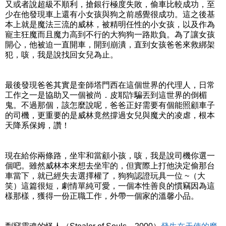
又或者說超級不順利，搶銀行極度失敗，偷車比較成功，至
少在他發現車上還有小女孩與狗之前感覺很成功。這之後基
本上就是魔法三流的威林，被精明任性的小女孩，以及作為
寵主狂魔而且魔力高到不行的大狗狗一路欺負。為了讓女孩
開心，他被迫一直開車，開到崩潰，直到女孩爸爸來救綁架
犯，咳，我是說找回女兒為止。
最後發現爸爸其實是奎師塔門西在這個世界的代理人，日常
工作之一是協助又一個被尚．皮耶詐騙丟到這世界的倒楣
鬼。不過那個，該怎麼說呢，爸爸正好需要有個能照顧車子
的司機，更重要的是威林竟然撐過女兒與魔犬的凌虐，根本
天降系保姆，讚！
現在給你兩條路，坐牢和當顧小孩，咳，我是說司機你選一
個吧。雖然威林本來想去坐牢的，但實際上打他決定偷那台
車當下，就已經失去選擇權了，狗狗認證玩具一位 ~（大
笑）這篇很短，劇情單純可愛，一個本性善良的慣竊因為這
樣那樣，獲得一份正職工作，外帶一個家的溫馨小品。