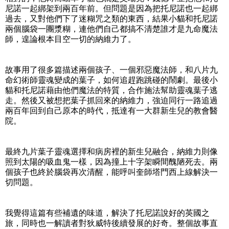
尼諾一起綁架到兩百年前。但問題是因為把托尼諾也一起綁
過去，又對他們下了迷糊咒之類的東西，結果小貓和托尼諾
兩個腦袋一團漿糊，連他們自己都搞不清楚誰才是九命魔法
師，遑論根本目空一切的納維力了。
故事用了很多篇描述兩個孩子、一個邪惡魔法師，和八片九
命幻術師靈魂變成的葉子，如何追趕跑跳碰的鬧劇。最後小
貓和托尼諾藉由他們魔法的特質，合作施法幫助靈魂葉子逃
走。然後又被想把葉子抓回來的納維力，強迫同行一路追過
兩百年回到自己原本的時代，抵達有一大群新生兒的教會醫
院。
最終九片葉子靈魂選擇和病房裡的新生兒融合，納維力則像
照到太陽的吸血鬼一樣，因為撞上十字架瞬間醜陋死去。兩
個孩子也終於腦袋再次清醒，能呼叫奎師塔門西上線解決一
切問題。
我覺得這篇有些補遺的味道，解決了托尼諾說好的英國之
旅，同時也一解讀者對狄威特後續發展的好奇。整個故事直