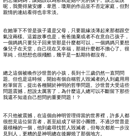
的悲傷媽媽，讓她誤以為那就是她不見的孩子。該怎麼說
呢，我覺得黛安娜．韋恩．瓊斯的作品並不否定家庭，但對
親情的連結看得也非常淡。
在她筆下不管是孩子還是父母，只要親緣淡薄起來那都跟空
氣沒兩樣。這篇故事也是，爸爸拋棄或者不在意自己孩子，
一個媽媽只要兒子回來管那是什麼都可以，一個媽媽只要想
像兒子在天堂，自己現在又幸福，那就什麼都不擔心了。很
單純，但想想也很殘酷，幾乎是一點期待都沒有。
總之這個被喚作沙世普的小孩，長到十三歲仍然一直問問
題。但也是這時候，開始有個自稱哲人毀滅者的人到處用用
粉筆留言，提出各種關於神明的哲學問題。沙世普大受這些
問題震撼，想說太厲害了，為什麼這人總可以不斷留下那些
我還不知道自己想問的重要問題！？
不只他被震撼，在這個由神明管理得當的世界裡，許多人都
很想見這位留言者，甚至組成了研習小團體。不過沙世普是
最積極的一個，他到處尋找哲人毀滅者，但每次都差一步沒
見到人，更糟的是神明總在後腳燒了那個地方。