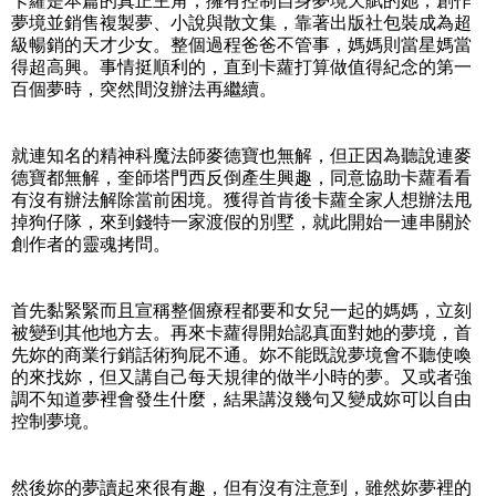
卡蘿是本篇的真正主角，擁有控制自身夢境天賦的她，創作
夢境並銷售複製夢、小說與散文集，靠著出版社包裝成為超
級暢銷的天才少女。整個過程爸爸不管事，媽媽則當星媽當
得超高興。事情挺順利的，直到卡蘿打算做值得紀念的第一
百個夢時，突然間沒辦法再繼續。
就連知名的精神科魔法師麥德寶也無解，但正因為聽說連麥
德寶都無解，奎師塔門西反倒產生興趣，同意協助卡蘿看看
有沒有辦法解除當前困境。獲得首肯後卡蘿全家人想辦法甩
掉狗仔隊，來到錢特一家渡假的別墅，就此開始一連串關於
創作者的靈魂拷問。
首先黏緊緊而且宣稱整個療程都要和女兒一起的媽媽，立刻
被變到其他地方去。再來卡蘿得開始認真面對她的夢境，首
先妳的商業行銷話術狗屁不通。妳不能既說夢境會不聽使喚
的來找妳，但又講自己每天規律的做半小時的夢。又或者強
調不知道夢裡會發生什麼，結果講沒幾句又變成妳可以自由
控制夢境。
然後妳的夢讀起來很有趣，但有沒有注意到，雖然妳夢裡的