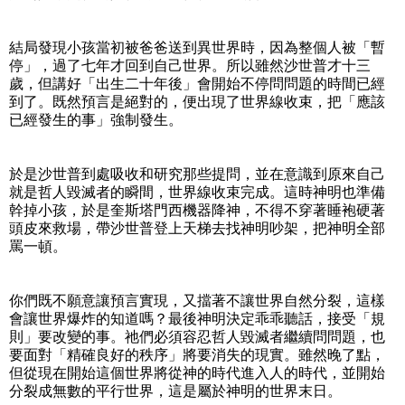
結局發現小孩當初被爸爸送到異世界時，因為整個人被「暫
停」，過了七年才回到自己世界。所以雖然沙世普才十三
歲，但講好「出生二十年後」會開始不停問問題的時間已經
到了。既然預言是絕對的，便出現了世界線收束，把「應該
已經發生的事」強制發生。
於是沙世普到處吸收和研究那些提問，並在意識到原來自己
就是哲人毀滅者的瞬間，世界線收束完成。這時神明也準備
幹掉小孩，於是奎斯塔門西機器降神，不得不穿著睡袍硬著
頭皮來救場，帶沙世普登上天梯去找神明吵架，把神明全部
罵一頓。
你們既不願意讓預言實現，又擋著不讓世界自然分裂，這樣
會讓世界爆炸的知道嗎？最後神明決定乖乖聽話，接受「規
則」要改變的事。祂們必須容忍哲人毀滅者繼續問問題，也
要面對「精確良好的秩序」將要消失的現實。雖然晚了點，
但從現在開始這個世界將從神的時代進入人的時代，並開始
分裂成無數的平行世界，這是屬於神明的世界末日。