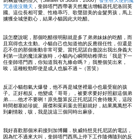
剽竊靈魂的怪人（Stealer of Souls．2000）
發生在天使的魔
咒過後沒幾天
，奎師塔門西帶著天然魔法增幅器托尼洛回英
國。這位長相可愛、性格乖巧、歌聲甜美的金髮男孩，馬上
擄獲全城堡歡心，結果小貓因此大吃醋。
該怎麼說呢，那個吃醋很明顯就是多了弟弟妹妹的吃醋，而
且寫得也太生動。小貓自己也知道他的反應很任性，但還是
忍不住的那個衝動非常可愛。當托尼諾自傲說出我出身義大
利第一流的魔法家族時，小貓內心瞬間幼稚彈出「我是下一
任奎師塔門西，你知道我有九條命嗎？」我整個笑出來，
唉，這種較勁即使是成人也躲不過 ~（苦笑）
反正小貓怨氣大爆發，他不再是城堡裡最小也最受寵的孩
子。正好相反，他變成「哥哥」，被要求要好好照顧這個弟
弟……他才不要咧！原先盤算反正托尼諾只會待幾天，這段
時間都塞給珍妮、羅傑和茱莉葉去照顧就好，結果萬萬想不
到劇情殺，咳，我是說這三個同時出麻疹。
我好喜歡那個米莉接到加博爾．狄威特想見托尼諾的電話，
因為忙不過來大叫，奎師塔門西馬上停下工作隨傳隨到的反