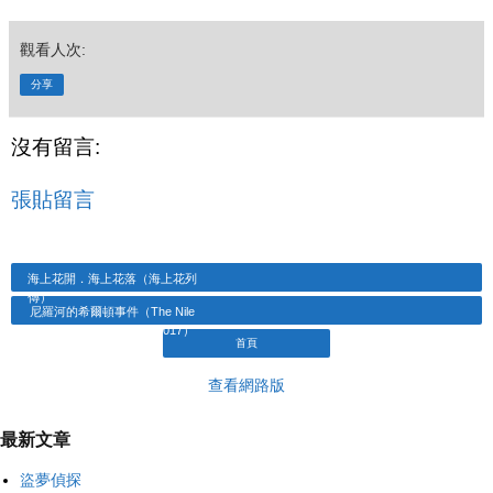
觀看人次:
分享
沒有留言:
張貼留言
海上花開．海上花落（海上花列
傳）
尼羅河的希爾頓事件（The Nile
Hilton Incident．2017）
首頁
查看網路版
最新文章
盜夢偵探