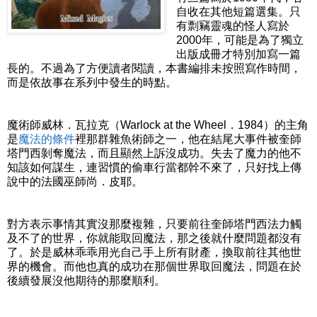
自收在其他短篇選集。只
有剽竊靈魂的怪人寫於
2000年，可能是為了獨立
出版成冊才特別加寫一篇
長的。不過為了方便讀者閱讀，本書編排未按照寫作時間，
而是依故事在系列中發生的時點。
魔術師威林．瓦拉克（Warlock at the Wheel．1984）的主角
是
魔法的條件
裡那群雜魚術師之一，他在結尾大事件被奎師
塔門西剝奪魔法，而且顯然上訴沒成功。失去了魔力的他不
知該如何謀生，連習慣的偷車行當都幹不來了，只好找上傳
說中的法國巫師尚．皮耶。
對方表示事情其實沒那麼複雜，只要前往奎師塔門西法力觸
及不了的世界，你就能取回魔法，那之後就什麼問題都沒有
了。於是威林乖乖用光自己手上所有財產，換取前往其他世
界的機會。而他也真的成功在那個世界取回魔法，問題在於
後續發展沒他期待的那麼順利。