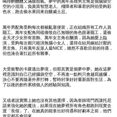
喝得醉醺醺又滿腹怨氣。夢中的萬年英雄男主角是個腦袋空
空的小混混，負責當智慧老人、殘障者和暴君的阿伯受夠彩
色水，跑去偷水果回來自釀威士忌。
萬年男配角受夠每次都被亂塞便當，正在組織所有工作人員
罷工。萬年女配角同樣痛恨自己無聊的角色跟著罷工，還偷
走天才少女所有首飾。萬年女主角在酗酒，因為她愛上臨
演，受夠每次都只能演無腦小女人，還得在結局嫁給討厭的
男主角。只有萬年反派人最NICE，雖然不喜歡目前的待遇，
但也湊合著扛起所有雜事。
大受衝擊的卡蘿逃出夢境，但那其實是個夢中夢。她在這夢
裡意識到自己已經腦袋空空，不再進一點料只會越寫越爛，
決心不要再隨著外界打轉，暫時封筆好好重新面對生活，為
了以後的創作累積個人的經驗與知識。
又或者說實際上她也沒有其他選擇，因為奎師塔門西讓托尼
諾來強化她的魔法，結果現在她夢裡所有角色都跑到現實去
渡「長假」了。在她真的能拿出好待遇和好劇本之前，他們
肯定都不會回來。