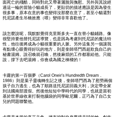
面死亡的殘酷，同時對此又帶著灑脫與撫慰。另外與其說經
過這一輪的冒險小貓成長了，更貼切的描述應該是因為發生
很多事，原本在意的事也變得沒那麼在意了，甚至小貓還對
托尼諾產生吊橋效應（喂）變得非常喜歡他了。
該怎麼說呢，我默默覺得克里斯多夫一直在替小貓鋪路。像
很堅持要他替托尼諾導覽，也是因為考慮到托尼諾的魔法特
性，他往後將成為小貓很重要的人脈。另外這集另一個讓我
有點壞心眼覺得好玩的地方，則是奎師塔門西超欺負自己的
秘書湯姆。說召喚就召喚，然後麻煩的工作都塞給他。只能
說，撐下去吧湯姆，你會成為國之棟樑的！
卡蘿的第一百個夢（Carol Oneir's Hundredth Dream．
1986）則是葉子靈魂轉生記之後，奎師塔門西為了慰勞兩個
孩子自力逃生，也為了順路送托尼諾回義大利，決定帶全家
到法國南部渡假。然後他短短中學時代的同學，也就是當初
基於世界線收束打裂他腦袋的同學歐尼爾，正巧為了自己女
兒的問題聯繫他。