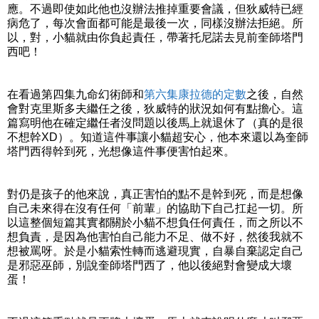
應。不過即使如此他也沒辦法推掉重要會議，但狄威特已經
病危了，每次會面都可能是最後一次，同樣沒辦法拒絕。所
以，對，小貓就由你負起責任，帶著托尼諾去見前奎師塔門
西吧！
在看過第四集九命幻術師和
第六集康拉德的定數
之後，自然
會對克里斯多夫繼任之後，狄威特的狀況如何有點擔心。這
篇寫明他在確定繼任者沒問題以後馬上就退休了（真的是很
不想幹XD）。知道這件事讓小貓超安心，他本來還以為奎師
塔門西得幹到死，光想像這件事便害怕起來。
對仍是孩子的他來說，真正害怕的點不是幹到死，而是想像
自己未來得在沒有任何「前輩」的協助下自己扛起一切。所
以這整個短篇其實都關於小貓不想負任何責任，而之所以不
想負責，是因為他害怕自己能力不足、做不好，然後我就不
想被罵呀。於是小貓索性轉而逃避現實，自暴自棄認定自己
是邪惡巫師，別說奎師塔門西了，他以後絕對會變成大壞
蛋！